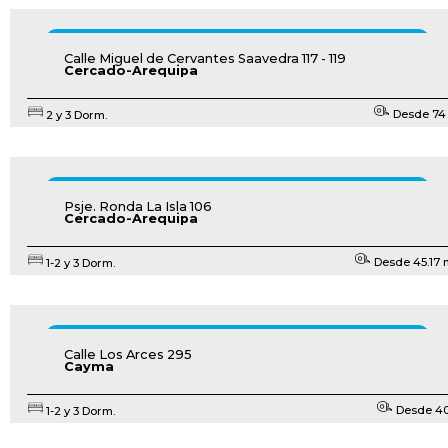
ENTREGA INMEDIATA
Calle Miguel de Cervantes Saavedra 117 - 119
Cercado-Arequipa
Desde 74
2 y 3 Dorm.
CONOCER PROYECTO
EN CONSTRUCCIÓN
Psje. Ronda La Isla 106
Cercado-Arequipa
Desde 45.17
1-2 y 3 Dorm.
CONOCER PROYECTO
EN CONSTRUCCIÓN
Calle Los Arces 295
Cayma
Desde 40
1-2 y 3 Dorm.
CONOCER PROYECTO