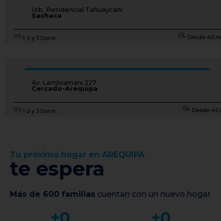
EN CONSTRUCCIÓN
Urb. Residencial Tahuaycani
Sachaca
Desde 40 
1-2 y 3 Dorm.
CONOCER PROYECTO
LANZAMIENTO
Av. Lambramani 227
Cercado-Arequipa
Desde 40
1-2 y 3 Dorm.
Tu próximo hogar en AREQUIPA
te espera
Más de 600 familias
cuentan con un nuevo hogar
+
0
+
0