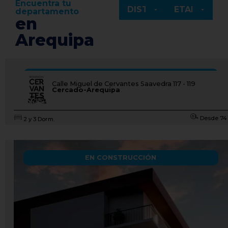
Encuentra tu
departamento
en
Arequipa
CONOCER PROYECTO
ENTREGA INMEDIATA
Calle Miguel de Cervantes Saavedra 117 - 119
Cercado-Arequipa
Desde 74
2 y 3 Dorm.
EN CONSTRUCCIÓN