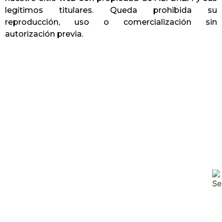
legítimos titulares. Queda prohibida su
reproducción, uso o comercialización sin
autorización previa.
servicioalcliente@alferza.pe
Comercial - 934 819 969
Av. Ejército 205, Yanahuara (a media cuadra de la
Comisaría de Yanahuara)
@ 2026 Alferza. Todos los derechos reservados